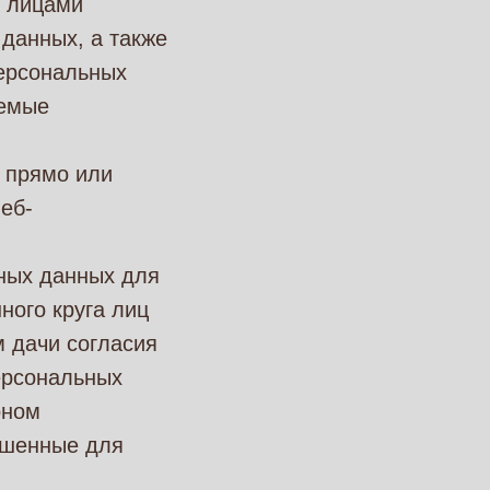
и лицами
данных, а также
ерсональных
аемые
 прямо или
еб-
ных данных для
ного круга лиц
 дачи согласия
ерсональных
оном
ешенные для