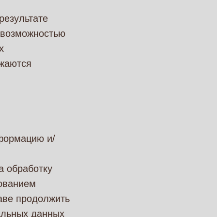
результате
евозможностью
х
ожаются
формацию и/
а обработку
бованием
аве продолжить
альных данных