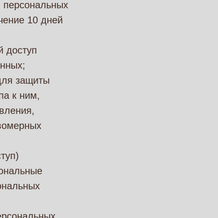
в персональных
чение 10 дней
й доступ
нных;
для защиты
па к ним,
вления,
авомерных
туп)
сональные
ональных
ерсональных