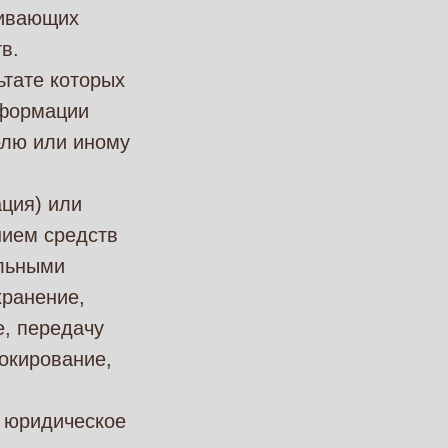
чивающих
в.
ьтате которых
нформации
елю или иному
ция) или
нием средств
альными
хранение,
е, передачу
локирование,
, юридическое