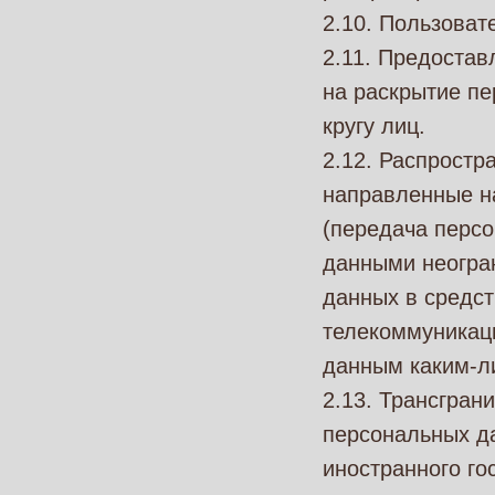
2.10. Пользовате
2.11. Предоста
на раскрытие п
кругу лиц.
2.12. Распрост
направленные н
(передача перс
данными неогран
данных в средс
телекоммуникац
данным каким-л
2.13. Трансгра
персональных да
иностранного го