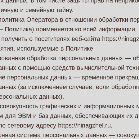
х данных, в том числе защиты прав на неприк
личную и семейную тайну.
 политика Оператора в отношении обработки пе
— Политика) применяется ко всей информации,
олучить о посетителях веб-сайта https://ninagzh
ятия, используемые в Политике
ированная обработка персональных данных — о
анных с помощью средств вычислительной техн
ние персональных данных — временное прекращ
нных (за исключением случаев, если обработк
ерсональных данных).
 совокупность графических и информационных 
м для ЭВМ и баз данных, обеспечивающих их д
по сетевому адресу https://ninagzhel.ru.
онная система персональных данных — совоку