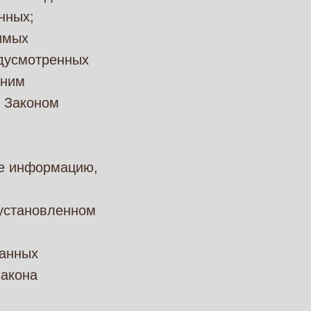
нных;
имых
едусмотренных
 ним
о Законом
бе информацию,
 установленном
данных
Закона