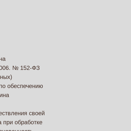
на
2006. № 152-ФЗ
ных)
 по обеспечению
ина
ествления своей
а при обработке