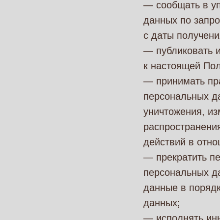
— сообщать в у
данных по запро
с даты получени
— публиковать 
к настоящей По
— принимать пр
персональных да
уничтожения, из
распространени
действий в отн
— прекратить пе
персональных да
данные в порядк
данных;
— исполнять ин