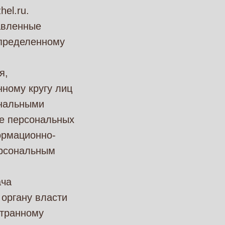
hel.ru.
авленные
определенному
я,
ному кругу лиц
ональными
ие персональных
ормационно-
ерсональным
ача
 органу власти
странному