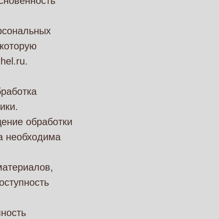
основенность
рсональных
 которую
el.ru.
бработка
ики.
ение обработки
а необходима
материалов,
оступность
пность